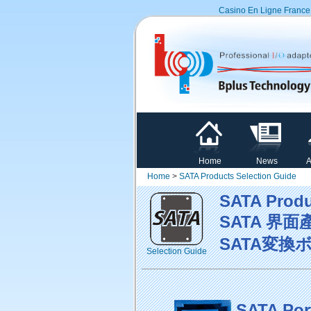
Casino En Ligne France
Home
News
A
Home
>
SATA Products Selection Guide
SATA Produ
SATA 界
SATA変
Selection Guide
SATA Por