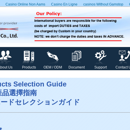
Casino Online Non Aams
Casino En Ligne
сasinos Without Gamstop
bout Us
Products
OEM / ODM
Document
Support
Contact 
cts Selection Guide
面產品選擇指南
換ボードセレクションガイド
t