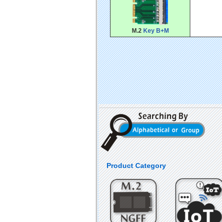
M.2
Key B+M
Product Category