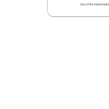
Any of the trademarks,
mini card rev 2.1
mini card 2.1
PCIe3.0延長線
PCIe 3.0延長線
PCIe延長線
PCIe3延伸線
PCIe
3.1
SD4.0
SD 4.0
SFF-8639
U.2
M.2
NGFF
MiniCard Adapter
SD 4.0
SD4.0
Extender Board
Adapter
LTE
802.16e
metal bracket
PCB to convert PCI Express
Half Mini Card
Half Mini Card i