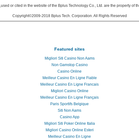
used or cited in the website of the Bplus Technology Co., Ltd. are the property of t
Copyright©2009-2018 Bplus Tech. Corporation. All Rights Reserved
 3.0延伸線
PCIe延伸線
PCIe Gen3
PCIe Gen3.0
PCIe 3.0
PCIe extender
Internet of Things
物聯網
34/54mm ExpressCard
Adapter
micro SATA
Mini PCI-E
PCI-E Adapter mPCIe
USB 3.0
Add-On-Ca
nto Full Mini Card
802.11d
802.11e
802.11h
802.11i
H.264
DVR
CFAST
SD to SATA
SD to SATA R
Featured sites
Migliori Siti Casino Non Aams
Non Gamstop Casino
Casino Online
Meilleur Casino En Ligne Fiable
Meilleur Casino En Ligne Francais
Migliori Casino Online
Meilleur Casino En Ligne Français
Paris Sportifs Belgique
Siti Non Aams
Casino App
Migliori Siti Poker Online Italia
Migliori Casino Online Esteri
Meilleur Casino En Ligne