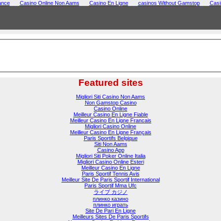
ance
Casino Online Non Aams
Casino En Ligne
сasinos Without Gamstop
Casi
Featured sites
Migliori Siti Casino Non Aams
Non Gamstop Casino
Casino Online
Meilleur Casino En Ligne Fiable
Meilleur Casino En Ligne Francais
Migliori Casino Online
Meilleur Casino En Ligne Français
Paris Sportifs Belgique
Siti Non Aams
Casino App
Migliori Siti Poker Online Italia
Migliori Casino Online Esteri
Meilleur Casino En Ligne
Paris Sportif Tennis Avis
Meilleur Site De Paris Sportif International
Paris Sportif Mma Ufc
ライブ カジノ
плинко казино
плинко играть
Site De Pari En Ligne
Meilleurs Sites De Paris Sportifs