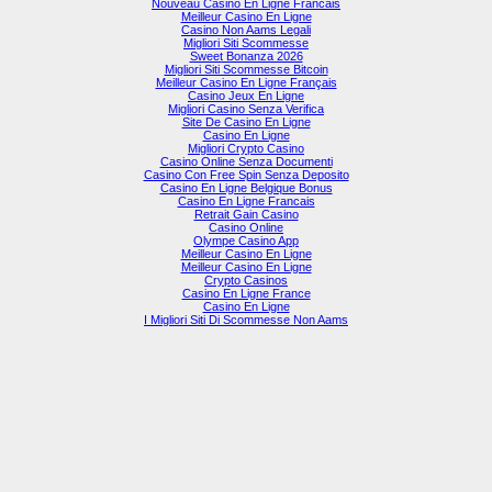
Nouveau Casino En Ligne Francais
Meilleur Casino En Ligne
Casino Non Aams Legali
Migliori Siti Scommesse
Sweet Bonanza 2026
Migliori Siti Scommesse Bitcoin
Meilleur Casino En Ligne Français
Casino Jeux En Ligne
Migliori Casino Senza Verifica
Site De Casino En Ligne
Casino En Ligne
Migliori Crypto Casino
Casino Online Senza Documenti
Casino Con Free Spin Senza Deposito
Casino En Ligne Belgique Bonus
Casino En Ligne Francais
Retrait Gain Casino
Casino Online
Olympe Casino App
Meilleur Casino En Ligne
Meilleur Casino En Ligne
Crypto Casinos
Casino En Ligne France
Casino En Ligne
I Migliori Siti Di Scommesse Non Aams