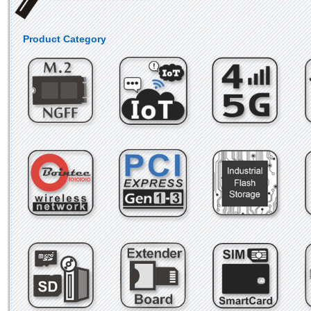
Product Category