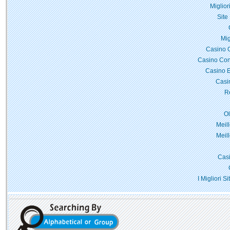
Miglior
Site
Mig
Casino 
Casino Con
Casino E
Casi
Re
O
Meil
Meil
Casi
I Migliori 