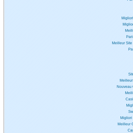
Miglior
Miglio
Meil
Pari
Meilleur Site
Pa
Si
Meilleur
Nouveau C
Meil
Casi
Migl
Sw
Miglior
Meilleur 
Cas