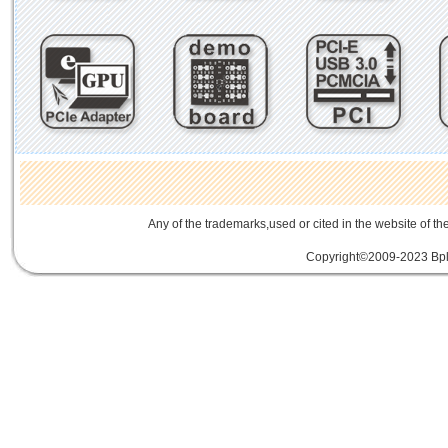
Any of the trademarks,used or cited in the website of th
Copyright©2009-2023 Bplu
mini card rev 2.1
mini card 2.1
PCIe3.
線
PCIe 3.0延伸線
PCIe延伸線
PCIe Ge
of Things
物聯網
IoT
FPC
CFast
MO-29
Storage
USB 3.1
SD4.0
SD 4.0
SFF-863
SD4.0
Extender Board
34/54mm Expres