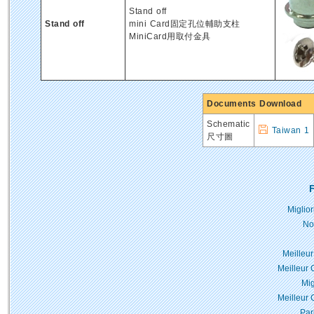
Stand off
Stand off
mini Card固定孔位輔助支柱
MiniCard用取付金具
Documents Download
Schematic
Taiwan 1
尺寸圖
F
Miglio
No
Meilleur
Meilleur 
Mig
Meilleur 
Par