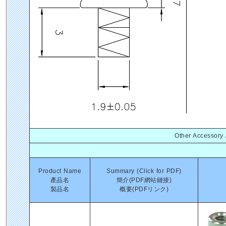
Other Access
Product Name
Summary (Click for PDF)
產品名
簡介(PDF網站鏈接)
製品名
概要(PDFリンク)