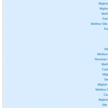
Miglior
Miglio
Meil
Pari
Meilleur Site
Pa
Si
Meilleur
Nouveau C
Meil
Casi
Migl
Sw
Miglior
Meilleur 
Cas
Miglior
Site