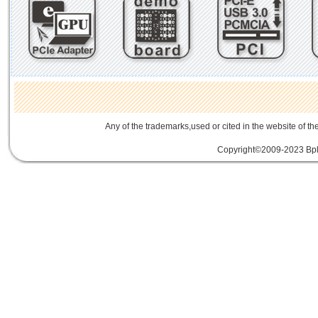
Any of the trademarks,used or cited in the website of th
Copyright©2009-2023 Bplu
mini card rev 2.1
mini card 2.1
PCIe3.
線
PCIe 3.0延伸線
PCIe延伸線
PCIe Ge
of Things
物聯網
IoT
FPC
CFast
MO-29
Storage
USB 3.1
SD4.0
SD 4.0
SFF-863
SD4.0
Extender Board
34/54mm Expres
Adapter mPCIe
USB 3.0
Add-On-Card
E