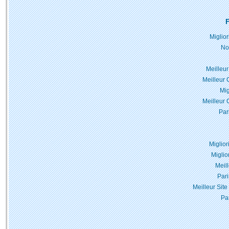
F
Miglio
No
Meilleur
Meilleur 
Mig
Meilleur 
Par
Miglior
Miglio
Meil
Pari
Meilleur Site
Pa