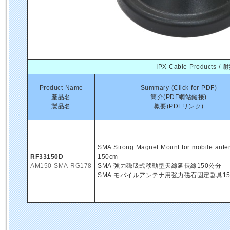
IPX Cable Product
Product Name
Summary (Click for PDF)
產品名
簡介(PDF網站鏈接)
製品名
概要(PDFリンク)
SMA Strong Magnet Mount for mobile ante
RF33150D
150cm
AM150-SMA-RG178
SMA 強力磁吸式移動型天線延長線150公分
SMA モバイルアンテナ用強力磁石固定器具15