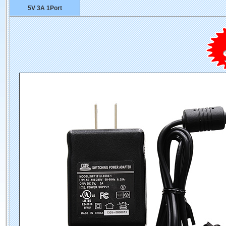
5V 3A 1Port