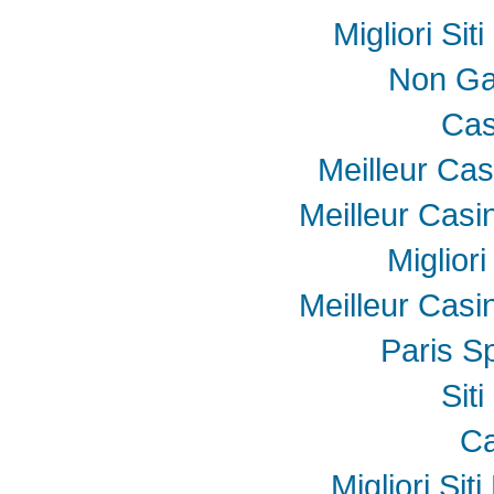
Migliori Si
Non Ga
Cas
Meilleur Cas
Meilleur Casi
Miglior
Meilleur Casi
Paris Sp
Sit
Ca
Migliori Sit