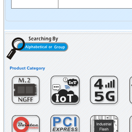
Product Category