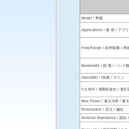
Model / 料號
Applications / 應 用 / 
Freq.Range / 頻率範圍 / 
Bandwidth / 頻 寬 / バンド
Gain(dBi) / Db值 / ゲイン
V.S.W.R / 電壓駐波比 / 電
Max Power / 最大功率 / 
Polarization / 定位 / 偏光
Nominal Impedance / 