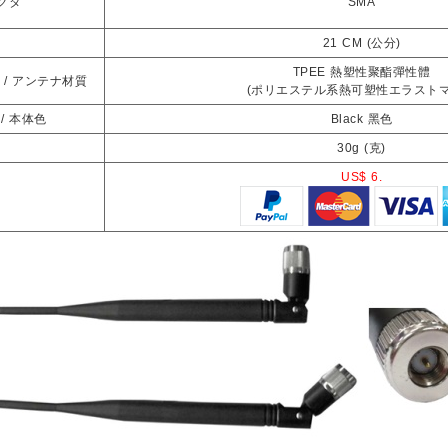
ネクタ
SMA
21 CM (公分)
TPEE 熱塑性聚酯彈性體
材質 / アンテナ材質
(ポリエステル系熱可塑性エラスト
色 / 本体色
Black 黑色
30g (克)
US$ 6.