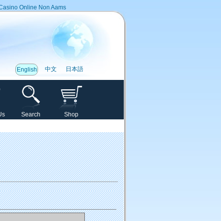
Casino Online Non Aams
中文
日本語
English
Us
Search
Shop