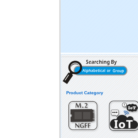
Product Category