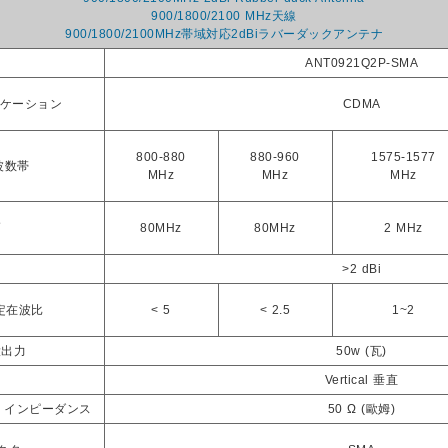
900/1800/2100 MHz天線
900/1800/2100MHz帯域対応2dBiラバーダックアンテナ
ANT0921Q2P-SMA
アプリケーション
CDMA
800-880
880-960
1575-1577
周波数帯
MHz
MHz
MHz
幅
80MHz
80MHz
2 MHz
>2 dBi
圧定在波比
< 5
< 2.5
1~2
最大出力
50w (瓦)
Vertical 垂直
阻抗 / インピーダンス
50 Ω (歐姆)