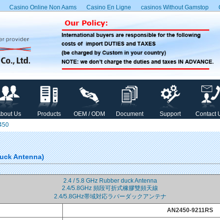
Casino Online Non Aams
Casino En Ligne
сasinos Without Gamstop
bout Us
Products
OEM / ODM
Document
Support
Contact 
450
duck Antenna)
2.4 / 5.8 GHz Rubber duck Antenna
2.4/5.8GHz 頻段可折式橡膠雙頻天線
2.4/5.8GHz帯域対応ラバーダックアンテナ
AN2450-9211RS