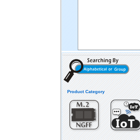
Product Category