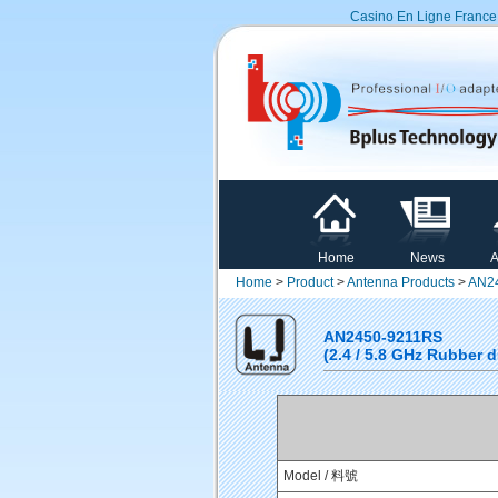
Casino En Ligne France
Home
News
A
Home
>
Product
>
Antenna Products
>
AN2
AN2450-9211RS
(2.4 / 5.8 GHz Rubber 
Model / 料號