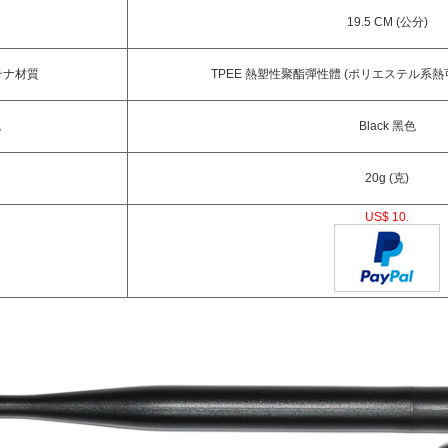
19.5 CM (公分)
アンテナ材質
TPEE 熱塑性聚酯彈性體 (ポリエステル系
色
Black 黑色
20g (克)
US$ 10.