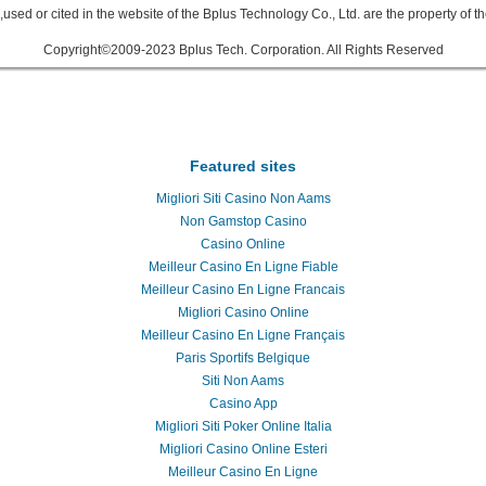
used or cited in the website of the Bplus Technology Co., Ltd. are the property of t
Copyright©2009-2023 Bplus Tech. Corporation. All Rights Reserved
 3.0延伸線
PCIe延伸線
PCIe Gen3
PCIe Gen3.0
PCIe 3.0
PCIe extender
Internet of Things
物聯網
34/54mm ExpressCard
Adapter
micro SATA
Mini PCI-E
PCI-E Adapter mPCIe
USB 3.0
Add-On-Ca
nto Full Mini Card
802.11d
802.11e
802.11h
802.11i
H.264
DVR
CFAST
SD to SATA
SD to SATA R
Featured sites
Migliori Siti Casino Non Aams
Non Gamstop Casino
Casino Online
Meilleur Casino En Ligne Fiable
Meilleur Casino En Ligne Francais
Migliori Casino Online
Meilleur Casino En Ligne Français
Paris Sportifs Belgique
Siti Non Aams
Casino App
Migliori Siti Poker Online Italia
Migliori Casino Online Esteri
Meilleur Casino En Ligne