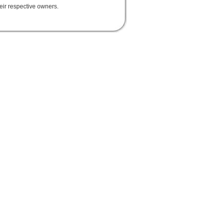
heir respective owners.
IoT
FPC
CFast
MO-297
Half-Slim
MO-300
i-SD
i-TF
Industrial Flash Storage
USB
rd
Enclosure
mSATA SSD
mSATA
Extension
Cable
Expansion
USB3.0
802.11n
802.11ac
LTE
AID
連接器
適配器
延伸板
擴展板
讀卡器
配接器
迷你卡
DIY BOX
eGPU
GAME
天線
轉接卡