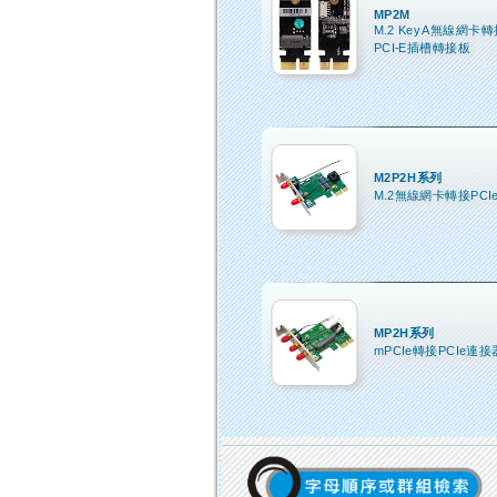
MP2M
M.2 Key A無線網卡
PCI-E插槽轉接板
M2P2H系列
M.2無線網卡轉接PCI
MP2H系列
mPCIe轉接PCIe連接