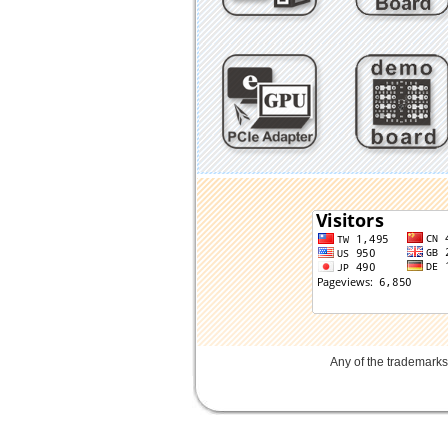
Any of the trademarks,
mini card rev 2.1
mini card 2.1
PCIe3.0延長線
PCIe 3.0延長線
PCIe延長線
PCIe3延伸線
PCIe