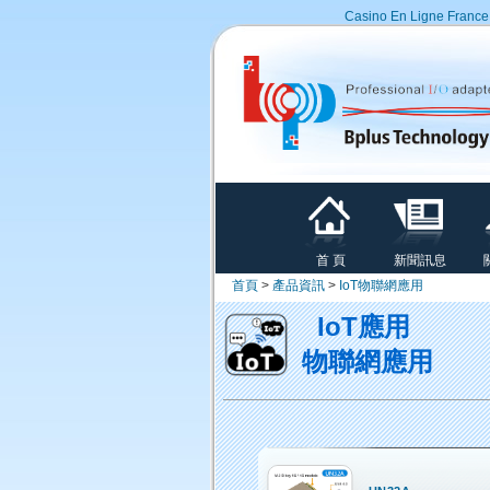
Casino En Ligne France
首 頁
新聞訊息
首頁
>
產品資訊
>
IoT物聯網應用
IoT應用
物聯網應用