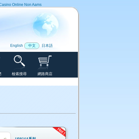
Casino Online Non Aams
English
中文
日本語
們
檢索搜尋
網路商店
U0914A系列