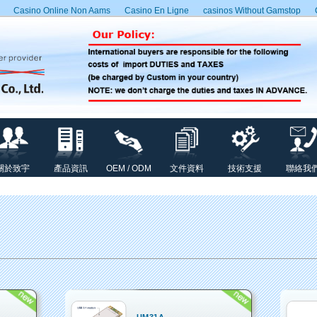
Casino Online Non Aams
Casino En Ligne
сasinos Without Gamstop
關於致宇
產品資訊
OEM / ODM
文件資料
技術支援
聯絡我
UM31A