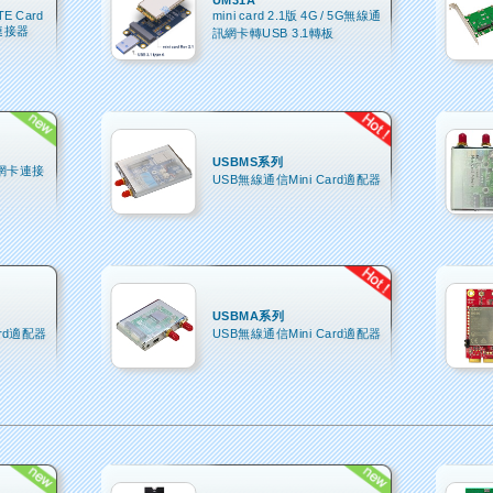
LTE Card
mini card 2.1版 4G / 5G無線通
卡連接器
訊網卡轉USB 3.1轉板
USBMS系列
無線網卡連接
USB無線通信Mini Card適配器
USBMA系列
ard適配器
USB無線通信Mini Card適配器