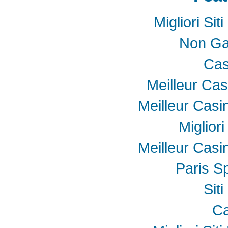
Migliori Si
Non Ga
Cas
Meilleur Cas
Meilleur Casi
Miglior
Meilleur Casi
Paris Sp
Sit
Ca