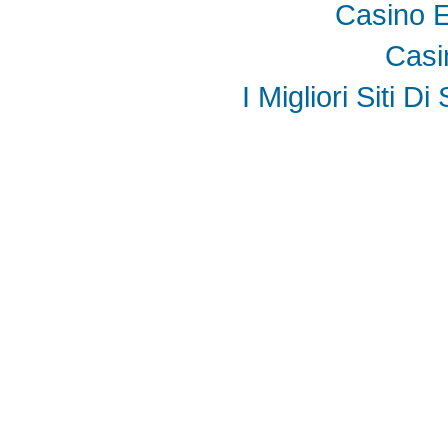
Casino E
Casi
I Migliori Siti