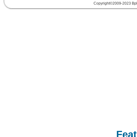
Copyright©2009-2023 Bplu
mini card rev 2.1
mini card 2.1
PCIe3.
線
PCIe 3.0延伸線
PCIe延伸線
PCIe Ge
of Things
物聯網
IoT
FPC
CFast
MO-29
Storage
USB 3.1
SD4.0
SD 4.0
SFF-863
SD4.0
Extender Board
34/54mm Expres
Adapter mPCIe
USB 3.0
Add-On-Card
E
SSD
mSATA
Extension
Cable
Expansion
Adapter
LTE
802.16e
metal bracket
PCB t
Card into Full Mini Card
802.11d
802.11e
SATA
SD to SATA RAID
連接器
適配器
BOX
eGPU
GAME
天線
轉接卡
Feat