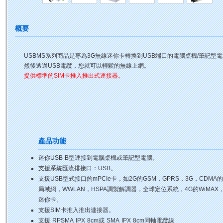
概要
USBMS系列商品是專為3G無線迷你卡轉換到USB端口的電腦桌機/筆記型電
然後透過USB電纜，您就可以輕鬆的無線上網。
提供標準的SIM卡推入推出式連接器。
產品功能
迷你USB B型連接到電腦桌機或筆記型電腦。
支援系統匯流排接口：USB。
支援USB型式接口的mPCIe卡，如2G的GSM，GPRS，3G，CDMA
局域網，WWLAN，HSPA調製解調器，全球定位系統，4G的WiMAX，
迷你卡。
支援SIM卡推入推出連接器。
支援 RPSMA IPX 8cm或 SMA IPX 8cm同軸電纜線