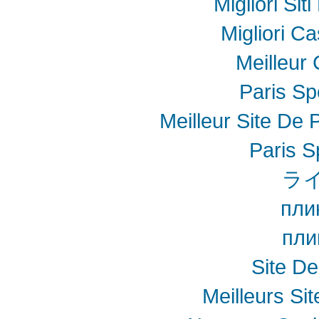
Migliori Sit
Migliori Ca
Meilleur
Paris Spo
Meilleur Site De P
Paris S
ラ
пли
пли
Site De
Meilleurs Sit