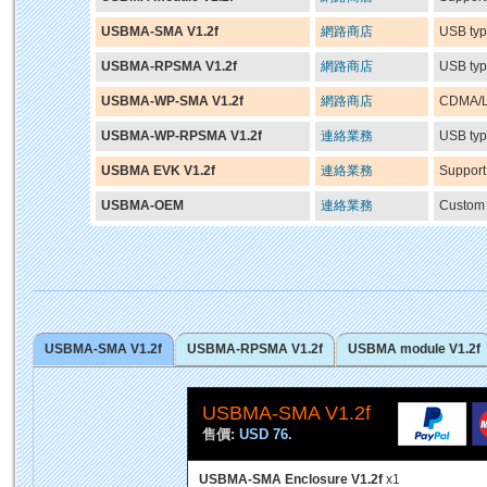
USBMA-SMA V1.2f
網路商店
USB typ
USBMA-RPSMA V1.2f
網路商店
USB typ
USBMA-WP-SMA V1.2f
網路商店
CDMA/LT
USBMA-WP-RPSMA V1.2f
連絡業務
USB typ
USBMA EVK V1.2f
連絡業務
Support
USBMA-OEM
連絡業務
Custom 
USBMA-SMA V1.2f
USBMA-RPSMA V1.2f
USBMA module V1.2f
USBMA-SMA V1.2f
售價:
USD 76.
USBMA-SMA Enclosure V1.2f
x1