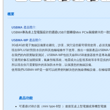
概要
USBMA
產品簡介
:
USBMA
專為桌上型電腦設計的通過
USB
介面轉接
Mini PCIe
無線網卡的一款
USBMA-WP
產品簡介
:
3G或4G的電子無線設備要在礦坑，沙漠，洞穴這些嚴苛環境使用，必須克
現在BPLUS針對防水​​目的和其他極端條件下使用，推出一個新產品USBMA-
在我們的內部實驗室測試，USBMA-WP包括天線和USB連接器套件是專為
它適用於像石油開採業，氣象預報系統，地震或火山監視系統等非常惡劣的
所以現在你只需要額外的添加防水外殼，以保護您的無線設備。
使用我們USBMA-WP是一個可以經濟便利解決您的無線傳輸設備，在極端
產品功能
可通過USB介面（mini type-B型 ）連接至桌上型電腦或筆機型電腦