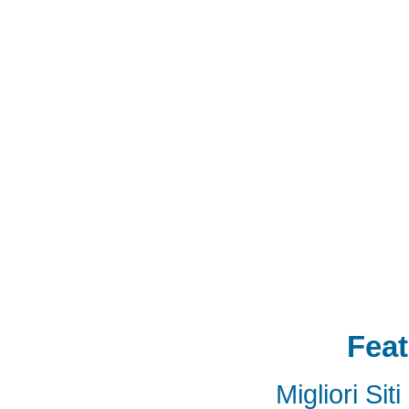
mini card rev 2.1
mini card 2.1
PCIe3.
線
PCIe 3.0延伸線
PCIe延伸線
PCIe Ge
of Things
物聯網
IoT
FPC
CFast
MO-29
Storage
USB 3.1
SD4.0
SD 4.0
SFF-863
SD4.0
Extender Board
34/54mm Expres
Adapter mPCIe
USB 3.0
Add-On-Card
E
SSD
mSATA
Extension
Cable
Expansion
Adapter
LTE
802.16e
metal bracket
PCB t
Card into Full Mini Card
802.11d
802.11e
SATA
SD to SATA RAID
連接器
適配器
BOX
eGPU
GAME
天線
轉接卡
Feat
Migliori Si