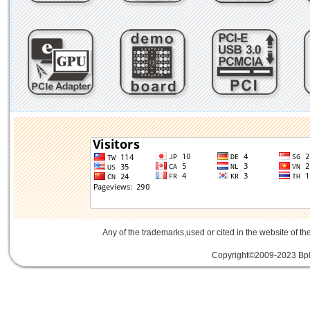
Any of the trademarks,used or cited in the website of th
Copyright©2009-2023 Bplu
mini card rev 2.1
mini card 2.1
PCIe3.