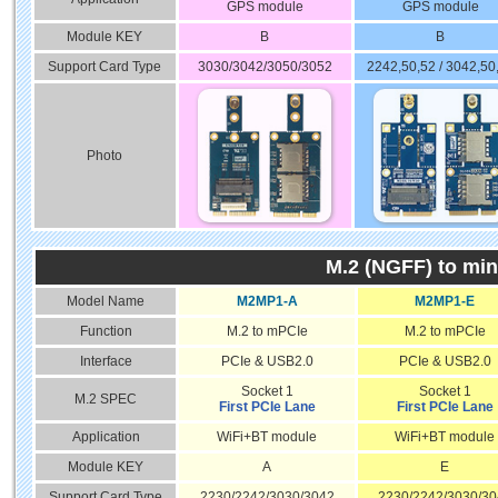
GPS module
GPS module
Module KEY
B
B
Support Card Type
3030/3042/3050/3052
2242,50,52 / 3042,50
Photo
M.2 (NGFF) to min
Model Name
M2MP1-A
M2MP1-E
Function
M.2 to mPCIe
M.2 to mPCIe
Interface
PCIe & USB2.0
PCIe & USB2.0
Socket 1
Socket 1
M.2 SPEC
First PCIe Lane
First PCIe Lane
Application
WiFi+BT module
WiFi+BT module
Module KEY
A
E
Support Card Type
2230/2242/3030/3042
2230/2242/3030/30