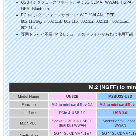
USBインタフェースサポート。例：3G,CDMA, WWAN, HSPA,
GPS, Bluetooth。
PCIeインターフェースサポート: WiF / WLAN, IEEE
802.11a/b/g/n, 802.11d, 802.11e, 802.11i, 802.11h, 802.11ac,
802.11ax
専用ドライバ不要: M.2モジュールのドライバがあれば使用可能
M.2 (NGFF) to min
Model Name
UN32B
M2BU3S-U3D
Function
M.2 to mini card Rev 2.1
M.2 to mini card Rev 
Interface
PCIe & USB 3.0
USB 3.0
Socket 2 PCIe & USB3.0
Socket 2 SSIC-base
M.2 SPEC
dual bus WWAN
WWAN
5G / 4G / CDMA / LTE /
5G / 4G / CDMA / LTE
Application