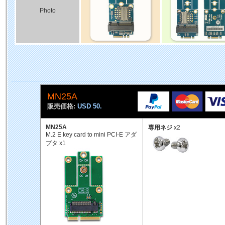
Photo
MN25A
販売価格:
USD 50.
MN25A
専用ネジ
x2
M.2 E key card to mini PCI-E アダ
プタ x1