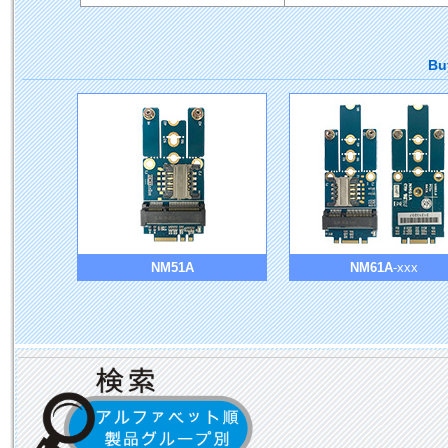
Bu
NM51A
NM61A
-xxx