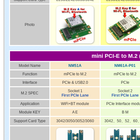
Photo
mini PCI-E to M.2
Model Name
NM51A
NM61A-P01
Function
mPCIe to M.2
mPCIe to M.2
Interface
PCIe & USB2.0
PCIe
Socket 1
Socket 2
M.2 SPEC
First PCIe Lane
First PCIe Lane
Application
WiFi+BT module
PCIe Interface mod
Module KEY
A E
B M
Support Card Type
3042/3050/3052/3060
3042、50、52、60