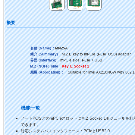
概要
名稱 (Name) :
MN25A
簡介 (Summary) :
M.2 E key to mPCIe (PCIe+USB) adapter
界面 (Interface):
mPCIe side: PCIe + USB
M.2 (NGFF) side :
Key E Socket 1
應用 (Application) :
Suitable for intel AX210NGW with 802.11
機能一覧
ノートPCなどのmPCIeスロットにM.2 Socket 1モジュールを利
できます。
対応システムバスインタフェース：PCIeとUSB2.0.