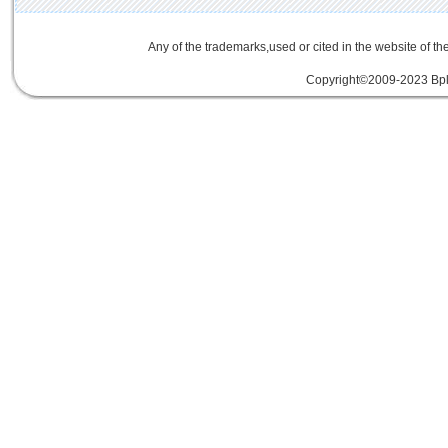
Any of the trademarks,used or cited in the website of th
Copyright©2009-2023 Bplu
mini card rev 2.1
mini card 2.1
PCIe3.
線
PCIe 3.0延伸線
PCIe延伸線
PCIe Ge
of Things
物聯網
IoT
FPC
CFast
MO-29
Storage
USB 3.1
SD4.0
SD 4.0
SFF-863
SD4.0
Extender Board
34/54mm Expres
Adapter mPCIe
USB 3.0
Add-On-Card
E
SSD
mSATA
Extension
Cable
Expansion
Adapter
LTE
802.16e
metal bracket
PCB t
Card into Full Mini Card
802.11d
802.11e