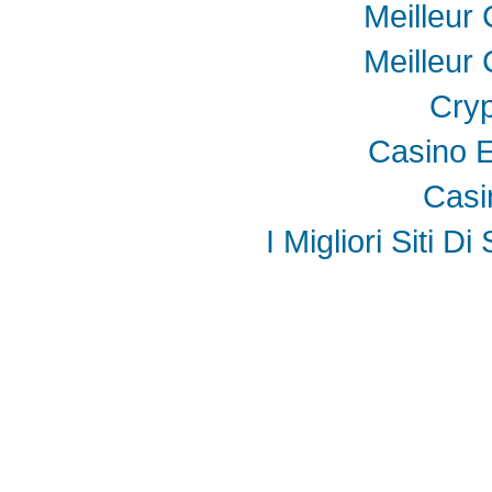
Meilleur
Meilleur
Cryp
Casino E
Casi
I Migliori Siti