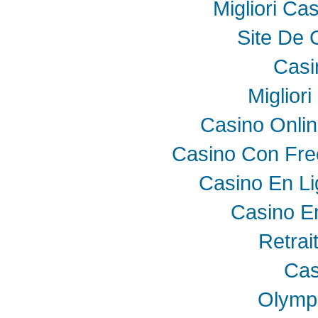
Migliori Ca
Site De 
Casi
Miglior
Casino Onli
Casino Con Fre
Casino En Li
Casino E
Retrai
Cas
Olymp