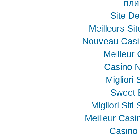
пли
Site De
Meilleurs Sit
Nouveau Casin
Meilleur
Casino N
Migliori
Sweet 
Migliori Sit
Meilleur Casi
Casino 