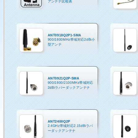
アンテナ比較表
ANT0918Q2P1-SMA
900/1800MHz帯域対応2dBi小
型アンテ
ANT0921Q2P-SMA
900/1800/2100MHz帯域対応
2dBiラバーダックアンテナ
ANT2400Q2P
2.4GHz帯域対応2.15dBiラバ
ーダックアンテナ