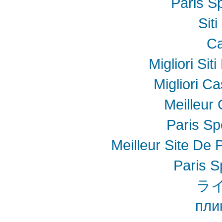
Paris Sp
Sit
Ca
Migliori Sit
Migliori Ca
Meilleur
Paris Spo
Meilleur Site De P
Paris S
ラ
пли