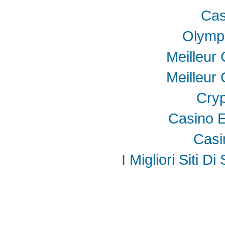
Cas
Olymp
Meilleur
Meilleur
Cryp
Casino E
Casi
I Migliori Siti