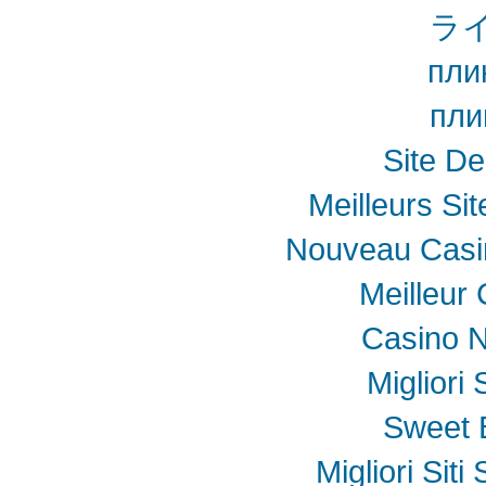
ラ
пли
пли
Site De
Meilleurs Sit
Nouveau Casin
Meilleur
Casino N
Migliori
Sweet 
Migliori Sit