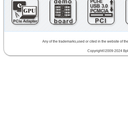
Any of the trademarks,used or cited in the website of th
Copyright©2009-2024 Bplu
mini card rev 2.1
mini card 2.1
PCIe3.
線
PCIe 3.0延伸線
PCIe延伸線
PCIe Ge
of Things
物聯網
IoT
FPC
CFast
MO-29
Storage
USB 3.1
SD4.0
SD 4.0
SFF-863
SD4.0
Extender Board
34/54mm Expres
Adapter mPCIe
USB 3.0
Add-On-Card
E