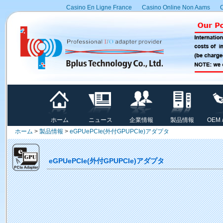
Casino En Ligne France
Casino Online Non Aams
C
ホーム
ニュース
企業情報
製品情報
OEM 
ホーム
>
製品情報
>
eGPUePCIe(外付GPUPCIe)アダプタ
eGPUePCIe(外付GPUPCIe)アダプタ