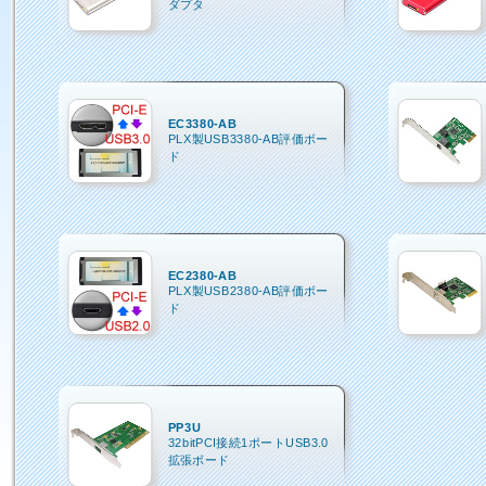
ダプタ
EC3380-AB
PLX製USB3380-AB評価ボー
ド
EC2380-AB
PLX製USB2380-AB評価ボー
ド
PP3U
32bitPCI接続1ポートUSB3.0
拡張ボード