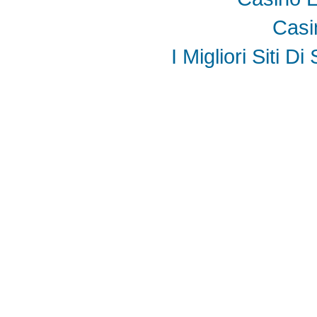
Casi
I Migliori Siti