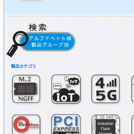
製品カテゴリ