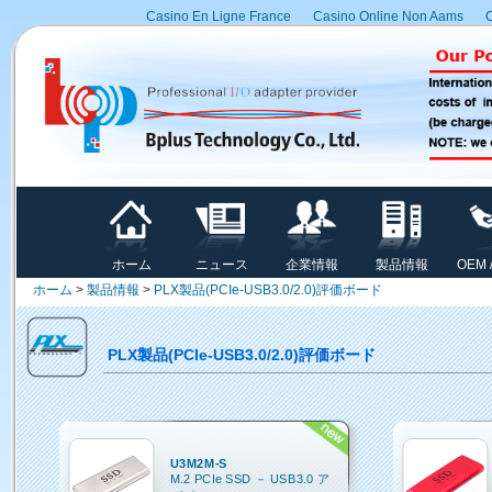
Casino En Ligne France
Casino Online Non Aams
C
ホーム
ニュース
企業情報
製品情報
OEM 
ホーム
>
製品情報
>
PLX製品(PCIe-USB3.0/2.0)評価ボード
PLX製品(PCIe-USB3.0/2.0)評価ボード
U3M2M-S
M.2 PCIe SSD － USB3.0 ア