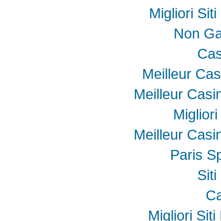
Migliori Si
Non Ga
Cas
Meilleur Cas
Meilleur Casi
Miglior
Meilleur Casi
Paris Sp
Sit
Ca
Migliori Sit