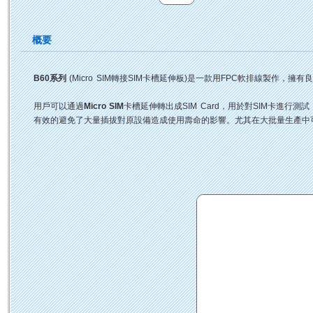
概要
B60系列
(Micro SIM轉接SIM卡槽延伸板)是一款用FPC軟排線製作，
用戶可以通過
Micro SIM
卡槽延伸轉出成SIM Card，用於對SIM卡進
有效的避免了大量插拔對原設備造成使用壽命的影響。尤其在大批量生產中