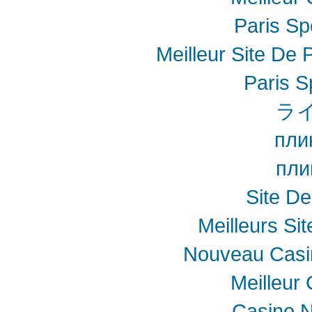
Paris Spo
Meilleur Site De P
Paris S
ラ
пли
пли
Site De
Meilleurs Sit
Nouveau Casin
Meilleur
Casino N