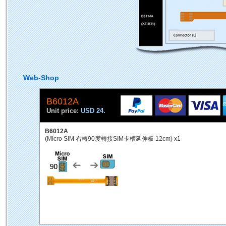
Web-Shop
B6012A
Unit price:
USD 24.
B6012A
(Micro SIM 右轉90度轉接SIM卡槽延伸板 12cm) x1