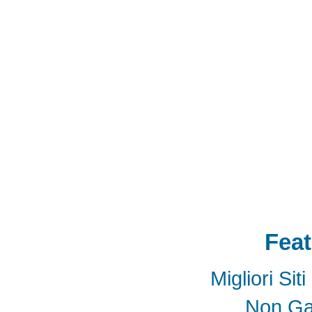
of Things
物聯網
IoT
FPC
CFast
MO-29
Storage
USB 3.1
SD4.0
SD 4.0
SFF-863
SD4.0
Extender Board
34/54mm Expres
Adapter mPCIe
USB 3.0
Add-On-Card
E
SSD
mSATA
Extension
Cable
Expansion
Adapter
LTE
802.16e
metal bracket
PCB t
Card into Full Mini Card
802.11d
802.11e
SATA
SD to SATA RAID
連接器
適配器
BOX
eGPU
GAME
天線
轉接卡
Feat
Migliori Si
Non Ga