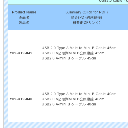
USB2.0 cable 
Product Name
Summary (Click for PDF)
產品名
簡介(PDF網站鏈接)
製品名
概要(PDFリンク)
USB 2.0 Type A Male to Mini B Cable 45cm
Y05-U19-045
USB2.0 A公頭到Mini B公頭纜線 45cm
USB2.0 A-mini B ケーブル 45cm
USB 2.0 Type A Male to Mini B Cable 40cm
Y05-U19-040
USB2.0 A公頭到Mini B公頭纜線 40cm
USB2.0 A-mini B ケーブル 40cm