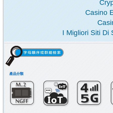
Cry
Casino 
Casi
I Migliori Siti
產品分類