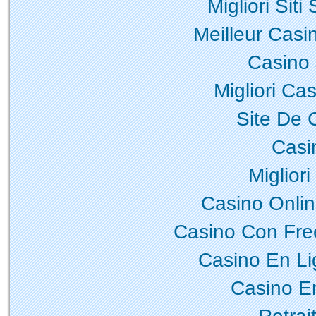
Migliori Sit
Meilleur Casi
Casino
Migliori Ca
Site De 
Casi
Miglior
Casino Onli
Casino Con Fre
Casino En L
Casino E