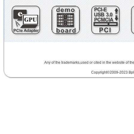
Any of the trademarks,used or cited in the website of th
Copyright©2009-2023 Bplu
mini card rev 2.1
mini card 2.1
PCIe3.
線
PCIe 3.0延伸線
PCIe延伸線
PCIe Ge
of Things
物聯網
IoT
FPC
CFast
MO-29
Storage
USB 3.1
SD4.0
SD 4.0
SFF-863
SD4.0
Extender Board
34/54mm Expres