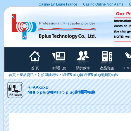
Casino En Ligne France
Casino Online Non Aams
C
首 頁
新聞訊息
關於致宇
產品資訊
OEM 
首頁
>
產品資訊
>
射頻同軸纜線
>
MHF5 plug轉MHF5 plug射頻同軸線
RFAAxxxB
MHF5 plug轉MHF5 plug射頻同軸線