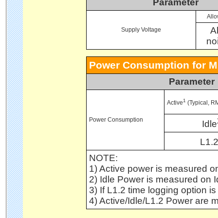
Parameter
Allo
A
Supply Voltage
no
Power Consumption for M.
Parameter
1
Active
(Typical, R
Power Consumption
Idle
L1.
NOTE:
1) Active power is measured on
2) Idle Power is measured on 
3) If L1.2 time logging option
4) Active/Idle/L1.2 Power are 