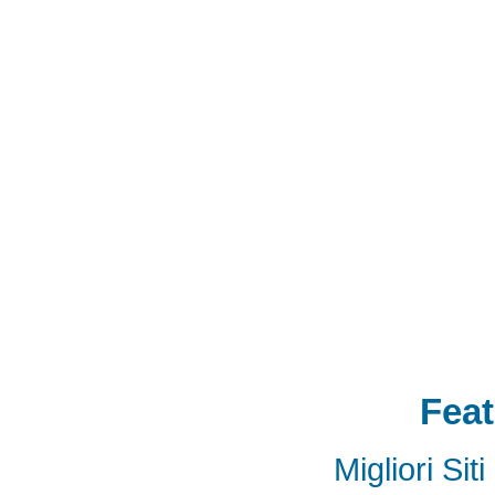
of Things
物聯網
IoT
FPC
CFast
MO-29
Storage
USB 3.1
SD4.0
SD 4.0
SFF-863
SD4.0
Extender Board
34/54mm Expres
Adapter mPCIe
USB 3.0
Add-On-Card
E
SSD
mSATA
Extension
Cable
Expansion
Adapter
LTE
802.16e
metal bracket
PCB t
Card into Full Mini Card
802.11d
802.11e
SATA
SD to SATA RAID
連接器
適配器
BOX
eGPU
GAME
天線
轉接卡
Feat
Migliori Si