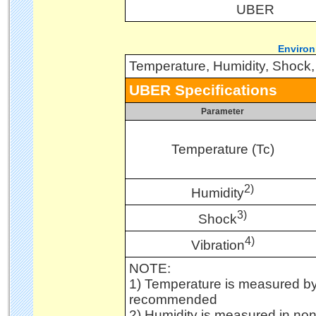
UBER
Environ
Temperature, Humidity, Shock, 
UBER Specifications
Parameter
Temperature (Tc)
2)
Humidity
3)
Shock
4)
Vibration
NOTE:
1) Temperature is measured b
recommended
2) Humidity is measured in no