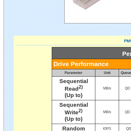
PM98
Pe
Drive Performance
Parameter
Unit
Queue
Sequential
2)
Read
MB/s
QD 
(Up to)
Sequential
2)
Write
MB/s
QD 
(Up to)
Random
IOPS
QD