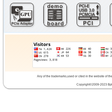
Any of the trademarks,used or cited in the website of th
Copyright©2009-2023 Bplu
mini card rev 2.1
mini card 2.1
PCIe3.
線
PCIe 3.0延伸線
PCIe延伸線
PCIe Ge