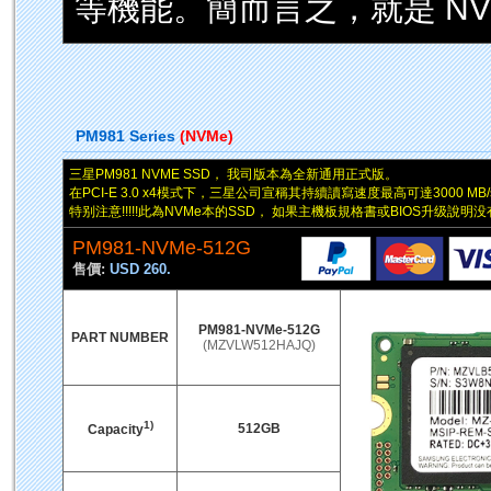
等機能。簡而言之，就是 NVM
PM981 Series
(NVMe)
三星PM981 NVME SSD， 我司版本為全新通用正式版。
在PCI-E 3.0 x4模式下，三星公司宣稱其持續讀寫速度最高可達3000 MB/s和
特别注意!!!!!此為NVMe本的SSD， 如果主機板規格書或BIOS升级說明
PM981-NVMe-512G
售價:
USD 260.
PM981-NVMe-512G
PART NUMBER
(MZVLW512HAJQ)
1)
512GB
Capacity