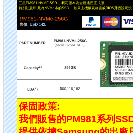
三星PM981 NVME SSD， 我司版本為全新通用正式版。
特别注意!!!!!此為NVMe本的SSD， 如果主機板規格書或BIOS升级說明
PM981-NVMe-256G
售價:
USD 142.
PM981-NVMe-256G
PART NUMBER
(MZVLB256HAHQ)
1)
256GB
Capacity
2
500,118,192
LBA
)
保固政策:
我們販售的PM981系列SS
提供依據Samsung的出