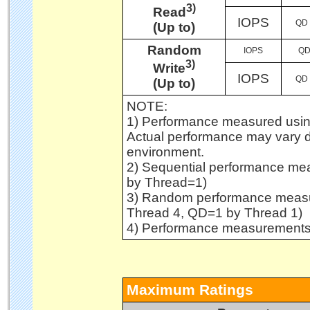
3)
Read
IOPS
QD 
(Up to)
Random
IOPS
QD
3)
Write
IOPS
QD 
(Up to)
NOTE:
1) Performance measured usin
Actual performance may vary 
environment.
2) Sequential performance me
by Thread=1)
3) Random performance measu
Thread 4, QD=1 by Thread 1)
4) Performance measurements
Maximum Ratings