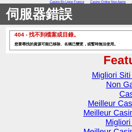
Casino En Ligne France
Casino Online Non Aams
伺服器錯誤
404 - 找不到檔案或目錄。
您要尋找的資源可能已移除、名稱已變更，或暫時無法使用。
Feat
Migliori Si
Non Ga
Cas
Meilleur Cas
Meilleur Casi
Miglior
Meilleur Casi