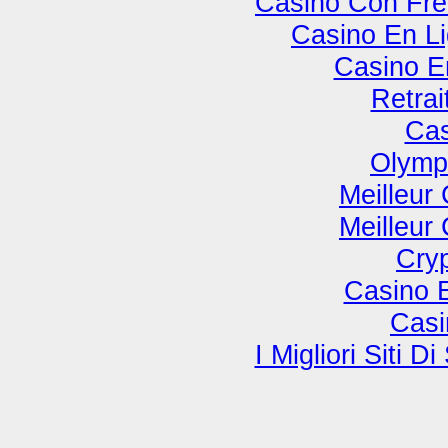
Casino Con Fre
Casino En L
Casino E
Retrai
Cas
Olymp
Meilleur
Meilleur
Cry
Casino 
Casi
I Migliori Siti