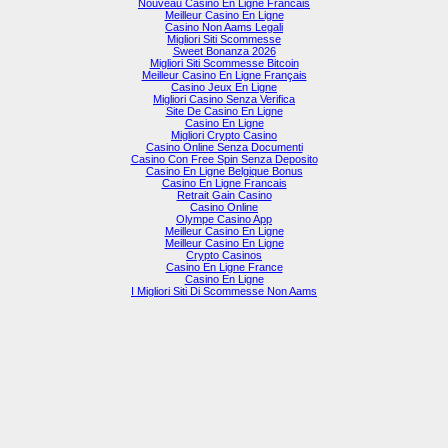
Nouveau Casino En Ligne Francais
Meilleur Casino En Ligne
Casino Non Aams Legali
Migliori Siti Scommesse
Sweet Bonanza 2026
Migliori Siti Scommesse Bitcoin
Meilleur Casino En Ligne Français
Casino Jeux En Ligne
Migliori Casino Senza Verifica
Site De Casino En Ligne
Casino En Ligne
Migliori Crypto Casino
Casino Online Senza Documenti
Casino Con Free Spin Senza Deposito
Casino En Ligne Belgique Bonus
Casino En Ligne Francais
Retrait Gain Casino
Casino Online
Olympe Casino App
Meilleur Casino En Ligne
Meilleur Casino En Ligne
Crypto Casinos
Casino En Ligne France
Casino En Ligne
I Migliori Siti Di Scommesse Non Aams